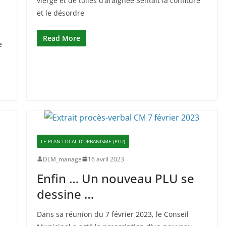
vierge et de toiles d’araignée Sentait la confiture
et le désordre
Read More
e
LE PLAN LOCAL D'URBANISME (PLU)
DLM_manage
16 avril 2023
Enfin … Un nouveau PLU se
dessine …
Dans sa réunion du 7 février 2023, le Conseil