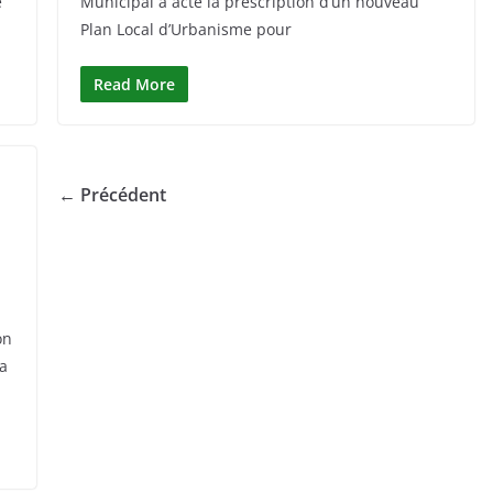
e
Municipal a acté la prescription d’un nouveau
Plan Local d’Urbanisme pour
Read More
← Précédent
on
la