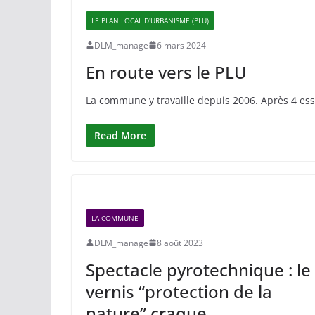
LE PLAN LOCAL D'URBANISME (PLU)
DLM_manage
6 mars 2024
En route vers le PLU
La commune y travaille depuis 2006. Après 4 essa
Read More
LA COMMUNE
DLM_manage
8 août 2023
Spectacle pyrotechnique : le
vernis “protection de la
nature” craque …