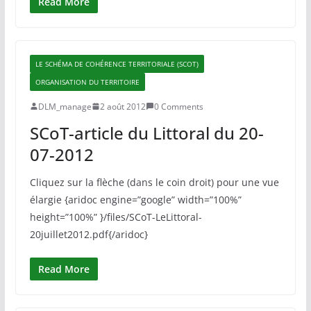
Read More
LE SCHÉMA DE COHÉRENCE TERRITORIALE (SCOT)
ORGANISATION DU TERRITOIRE
DLM_manage
2 août 2012
0 Comments
SCoT-article du Littoral du 20-
07-2012
Cliquez sur la flèche (dans le coin droit) pour une vue
élargie {aridoc engine=”google” width=”100%”
height=”100%” }/files/SCoT-LeLittoral-
20juillet2012.pdf{/aridoc}
Read More