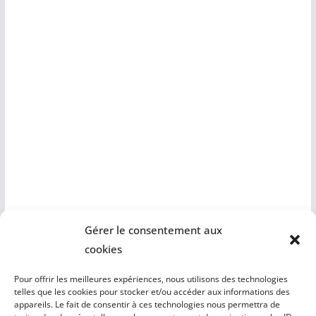
Gérer le consentement aux
Venez nous rejoindre si vous partagez nos
cookies
convictions. Nous n'en serons que plus forts pour
défendre nos idées et les faire valoir.
Pour offrir les meilleures expériences, nous utilisons des technologies
telles que les cookies pour stocker et/ou accéder aux informations des
Nos coordonnées :
Association Demain Les Mathes,
appareils. Le fait de consentir à ces technologies nous permettra de