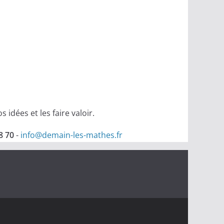
idées et les faire valoir.
8 70
-
info@demain-les-mathes.fr