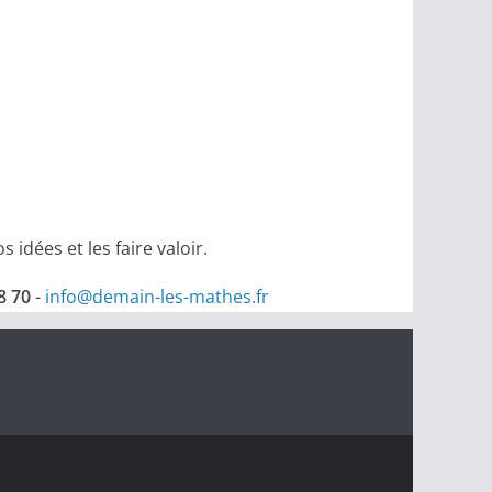
idées et les faire valoir.
8 70
-
info@demain-les-mathes.fr